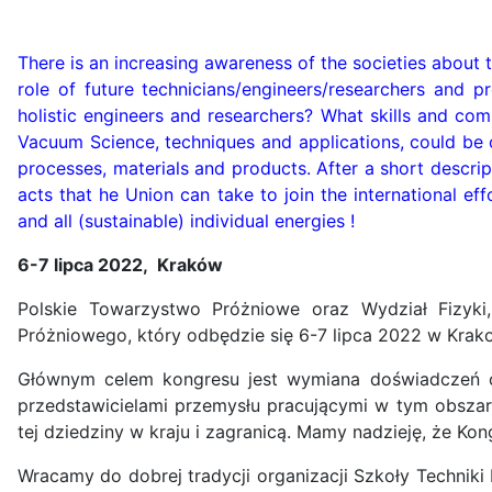
There is an increasing awareness of the societies about 
role of future technicians/engineers/researchers and p
holistic engineers and researchers? What skills and comp
Vacuum Science, techniques and applications, could be
processes, materials and products. After a short descri
acts that he Union can take to join the international eff
and all (sustainable) individual energies !
6-7 lipca 2022, Kraków
Polskie Towarzystwo Próżniowe oraz Wydział Fizyki,
Próżniowego, który odbędzie się 6-7 lipca 2022 w Krak
Głównym celem kongresu jest wymiana doświadczeń o
przedstawicielami przemysłu pracującymi w tym obszarz
tej dziedziny w kraju i zagranicą. Mamy nadzieję, że Ko
Wracamy do dobrej tradycji organizacji Szkoły Technik