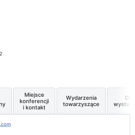
2
Miejsce
Wydarzenia
Dla
konferencji
ny
towarzyszące
wystaw
i kontakt
.com