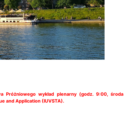
wa Próżniowego wykład plenarny (godz. 9:00, środa
que and Application (IUVSTA).