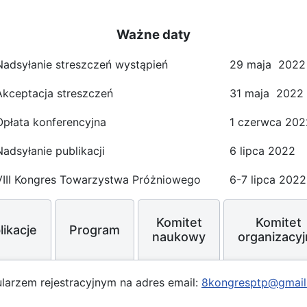
Ważne daty
Nadsyłanie streszczeń wystąpień
29 maja 2022
Akceptacja streszczeń
31 maja 2022
Opłata konferencyjna
1 czerwca 202
Nadsyłanie publikacji
6 lipca 2022
VIII Kongres Towarzystwa Próżniowego
6-7 lipca 2022
Komitet
Komitet
likacje
Program
naukowy
organizacyj
ularzem rejestracyjnym na adres email:
8kongresptp@gmail