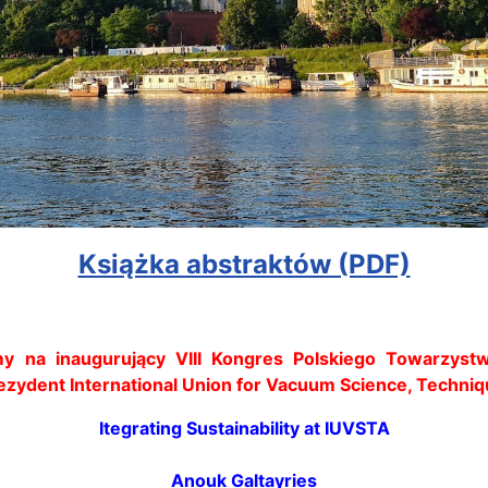
Książka abstraktów (PDF)
y na inaugurujący VIII Kongres Polskiego Towarzyst
Prezydent International Union for Vacuum Science, Techni
Itegrating Sustainability at IUVSTA
Anouk Galtayries