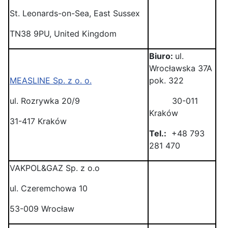
St. Leonards-on-Sea, East Sussex
TN38 9PU, United Kingdom
Biuro:
ul.
Wrocławska 37A
MEASLINE Sp. z o. o.
pok. 322
ul. Rozrywka 20/9
30-011
Kraków
31-417 Kraków
Tel.:
+48 793
281 470
VAKPOL&GAZ Sp. z o.o
ul. Czeremchowa 10
53-009 Wrocław