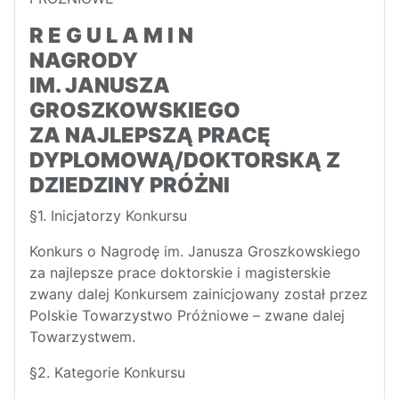
R E G U L A M I N
NAGRODY
IM. JANUSZA
GROSZKOWSKIEGO
ZA NAJLEPSZĄ PRACĘ
DYPLOMOWĄ/DOKTORSKĄ Z
DZIEDZINY PRÓŻNI
§1. Inicjatorzy Konkursu
Konkurs o Nagrodę im. Janusza Groszkowskiego
za najlepsze prace doktorskie i magisterskie
zwany dalej Konkursem zainicjowany został przez
Polskie Towarzystwo Próżniowe – zwane dalej
Towarzystwem.
§2. Kategorie Konkursu